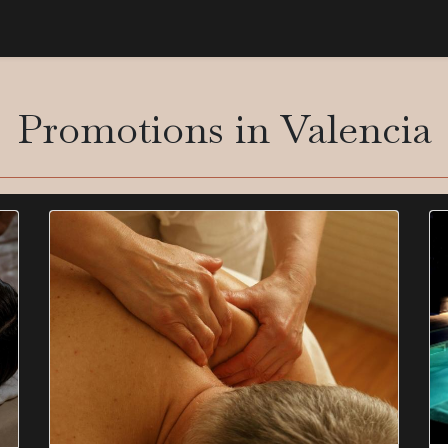
n
Promotions
Give as a gift
Blog
About us
Promotions in Valencia