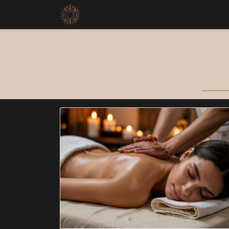
Start
Our Dives
Ryoka